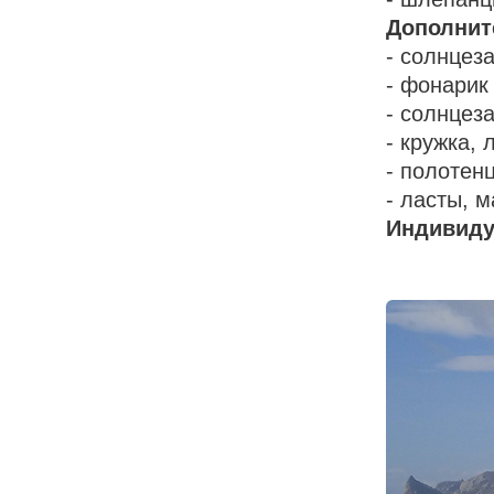
Дополнит
- солнцез
- фонарик
- солнцез
- кружка, 
- полотен
- ласты, 
Индивиду