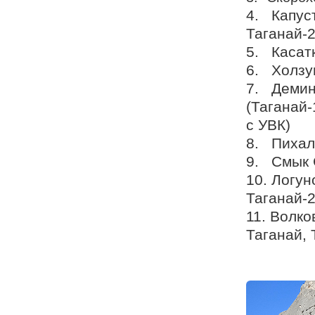
4. Капуст
Таганай-2
5. Касатк
6. Холзу
7. Демин
(Таганай-
с УВК)
8. Пихаль
9. Смык С
10. Логун
Таганай-2
11. Волко
Таганай, 