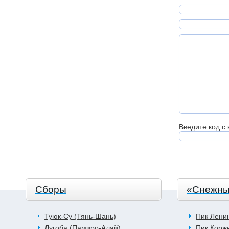
Введите код с 
Сборы
«Снежны
Туюк-Су (Тянь-Шань)
Пик Лени
Дугоба (Памиро-Алай)
Пик Корж