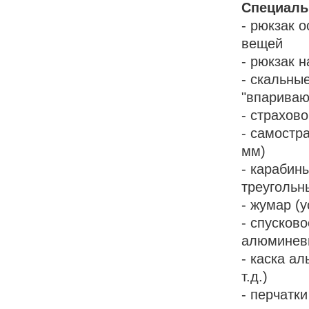
Специаль
- рюкзак 
вещей
- рюкзак 
- скальны
"впариваю
- страхов
- самостр
мм)
- карабин
треугольн
- жумар (
- спусков
алюминев
- каска а
т.д.)
- перчатк