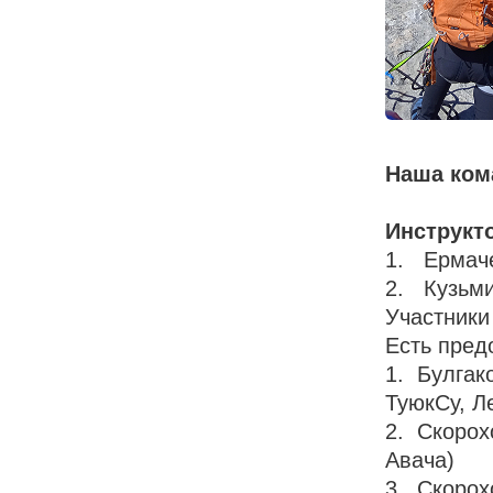
Наша ком
Инструкт
1. Ермаче
2. Кузьми
Участники
Есть пред
1. Булгак
ТуюкСу, Л
2. Скорох
Авача)
3. Скорох