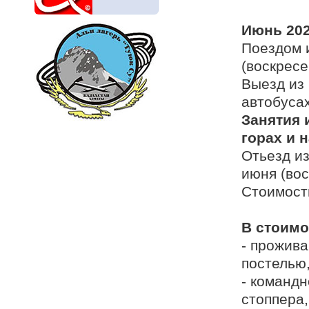
Июнь 202
Поездом 
(воскресе
Выезд из
автобуса
Занятия 
горах и 
Отьезд из
июня (во
Стоимость
В стоимо
- прожива
постелью,
- командн
стоппера,