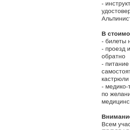
- инстру
удостовер
Альпинис
В стоимо
- билеты
- проезд 
обратно
- питание
самостоят
кастрюли
- медико
по желани
медицинс
Внимани
Всем уча