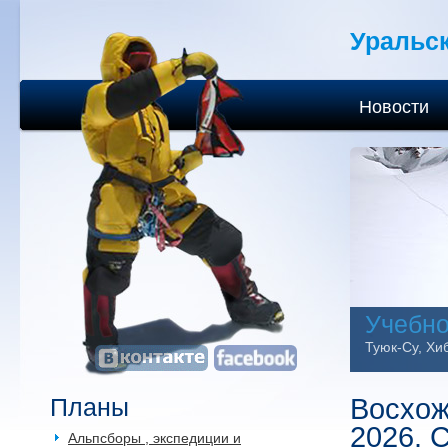
Уральс
Новости
Учебно
Туюк-Су, Хиб
Планы
Восхож
2026. 
Альпсборы , экспедиции и