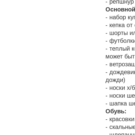
- репшнур
Основной
- набор к
- кепка от
- шорты и
- футболки
- теплый 
может быт
- ветроза
- дождеви
дожди)
- носки х/
- носки ш
- шапка ш
Обувь:
- красовк
- скальны
- шлепанц